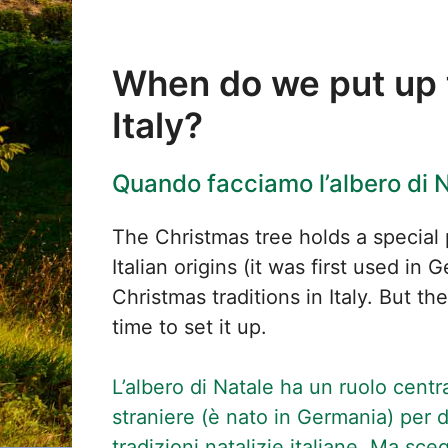
When do we put up t
Italy?
Quando facciamo l’albero di 
The Christmas tree holds a special p
Italian origins (it was first used i
Christmas traditions in Italy. But th
time to set it up.
L’albero di Natale ha un ruolo centra
straniere (è nato in Germania) per
tradizioni natalizie italiane. Ma sce