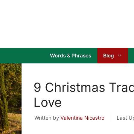
Skip
to
content
Words & Phrases
Blog
9 Christmas Tradit
Love
Written by
Valentina Nicastro
Last U